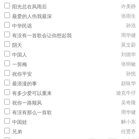
许美静
阳光总在风雨后
张雨生
最爱的人伤我最深
孙浩
中华民谣
周华健
有没有一首歌会让你想起我
莫文蔚
阴天
刘德华
中国人
张明敏
一剪梅
孙悦
祝你平安
赵咏华
最浪漫的事
迪克牛仔
有多少爱可以重来
吴奇隆
祝你一路顺风
周华健
有没有那么一首歌
解小东
中国娃
任贤齐
兄弟