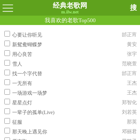
经典老歌网
搜
m.ilw.net
我喜欢的老歌Top500
邰正宵
心要让你听见
黄安
新鸳鸯蝴蝶梦
张宇
用心良苦
范晓萱
雪人
邰正宵
找一个字代替
王杰
一无所有
王杰
一场游戏一场梦
郑智化
星星点灯
刘若英
一辈子的孤单(Live)
那英
征服
邓丽君
那天晚上遇见你