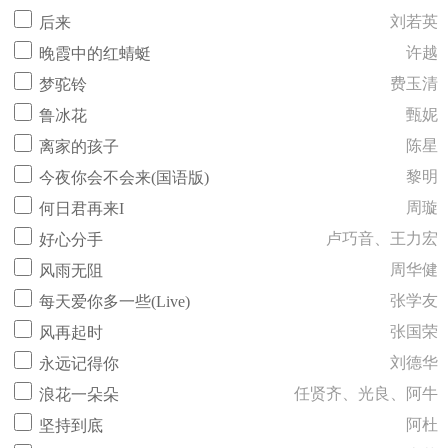
刘若英
后来
许越
晚霞中的红蜻蜓
费玉清
梦驼铃
甄妮
鲁冰花
陈星
离家的孩子
黎明
今夜你会不会来(国语版)
周璇
何日君再来I
卢巧音、王力宏
好心分手
周华健
风雨无阻
张学友
每天爱你多一些(Live)
张国荣
风再起时
刘德华
永远记得你
任贤齐、光良、阿牛
浪花一朵朵
阿杜
坚持到底