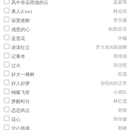
孟庭苇
风中有朵雨做的云
林志炫
离人(Live)
李宗盛
寂寞难耐
欧阳菲菲
感恩的心
许巍
蓝莲花
罗大佑&陈淑桦
滚滚红尘
周传雄
记事本
张信哲
过火
田震
好大一棵树
孙悦&邰正宵
好人好梦
小虎队
蝴蝶飞呀
林忆莲
梦醒时分
老狼
恋恋风尘
周华健
花心
郭峰
甘心情愿