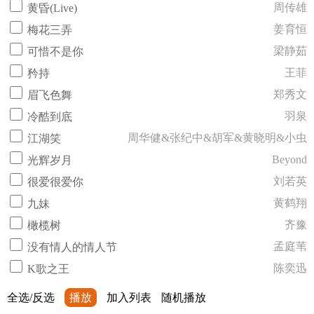
周传雄
黄昏(Live)
姜育恒
梅花三弄
梁静茹
可惜不是你
王菲
矜持
郑秀文
眉飞色舞
羽泉
冷酷到底
周华健&张纪中&胡军&黄晓明&小虫
江湖笑
Beyond
光辉岁月
刘若英
很爱很爱你
黄鹤翔
九妹
齐豫
橄榄树
孟庭苇
没有情人的情人节
陈奕迅
K歌之王
全选/反选
播放
加入列表
随机播放