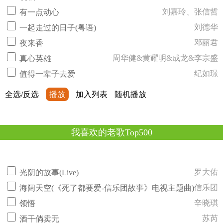
刘嘉玲、张信哲
有一点动心
刘德华
一起走过的日子(粤语)
邓丽君
夜来香
周华健&黄耀明&成龙&李宗盛
真心英雄
纪如璟
值得一辈子去爱
全选/反选
播放
加入列表
随机播放
我喜欢的老歌Top500
罗大佑
光阴的故事(Live)
信乐团
海阔天空(《死了都要爱-信乐团故事》电视主题曲)
辛晓琪
领悟
苏芮
酒干倘卖无