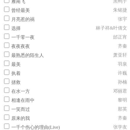
黑鸭子
雁南飞
朱铭捷
曾经最美
张宇
月亮惹的祸
林子祥&叶倩文
选择
邰正宵
一千零一夜
齐秦
夜夜夜夜
萧亚轩
最熟悉的陌生人
羽泉
最美
许巍
执着
孙楠
拯救
邓丽君
在水一方
黎明
相逢在雨中
那英
一笑而过
齐秦
原来的我
张学友
一千个伤心的理由(Live)