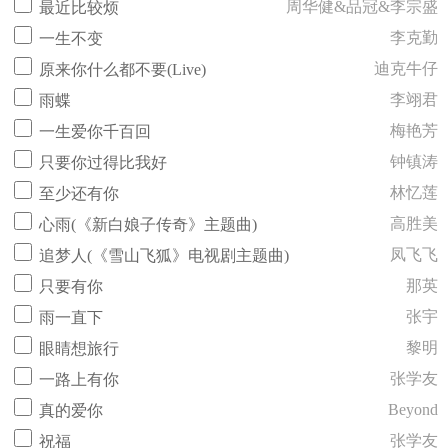
周华健&品冠&李宗盛
最近比较烦
李克勤
一生不变
迪克牛仔
原来你什么都不要(Live)
李翊君
雨蝶
梅艳芳
一生爱你千百回
钟镇涛
只要你过得比我好
林忆莲
至少还有你
高胜美
心雨(《新白娘子传奇》主题曲)
凤飞飞
追梦人(《雪山飞狐》电视剧主题曲)
那英
只要有你
张宇
雨一直下
黎明
眼睛想旅行
张学友
一路上有你
Beyond
真的爱你
张学友
祝福