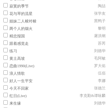
陶喆
寂寞的季节
张学友
花与琴的流星
黑鸭子
姐妹二人梭对梭
黎明
两个人的烟火
屠洪纲
精忠报国
苏芮
跟着感觉走
刘德华
练习
毛阿敏
黄土高坡
罗大佑
恋曲1990(Live)
伍佰
浪人情歌
李娜
好人一生平安
张德兰
今天不回家
李克勤&谭咏麟
红日(Live)
刘德华
来生缘