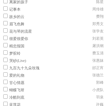
陈星
离家的孩子
周传雄
记事本
费翔
故乡的云
郑秀文
眉飞色舞
张学友
花与琴的流星
刘若英
很爱很爱你
屠洪纲
精忠报国
费玉清
梦驼铃
张惠妹
哭砂(Live)
邰正宵
九百九十九朵玫瑰
张德兰
爱的礼物
郭峰
甘心情愿
小虎队
蝴蝶飞呀
羽泉
冷酷到底
许巍
蓝莲花