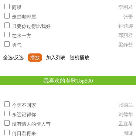
李翊君
雨蝶
张蔷
走过咖啡屋
钟镇涛
只要你过得比我好
邓丽君
在水一方
梁静茹
勇气
全选/反选
播放
加入列表
随机播放
我喜欢的老歌Top500
张德兰
今天不回家
刘德华
永远记得你
孟庭苇
没有情人的情人节
周璇
何日君再来I