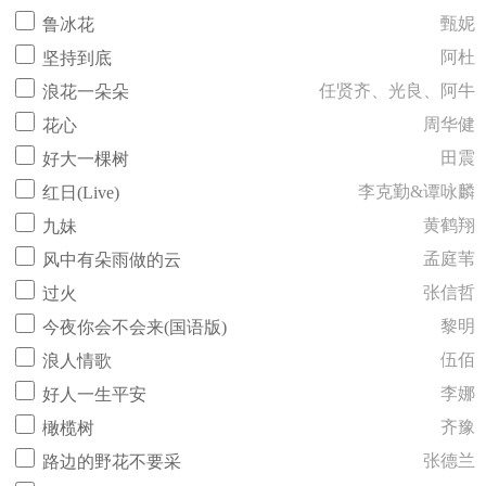
甄妮
鲁冰花
阿杜
坚持到底
任贤齐、光良、阿牛
浪花一朵朵
周华健
花心
田震
好大一棵树
李克勤&谭咏麟
红日(Live)
黄鹤翔
九妹
孟庭苇
风中有朵雨做的云
张信哲
过火
黎明
今夜你会不会来(国语版)
伍佰
浪人情歌
李娜
好人一生平安
齐豫
橄榄树
张德兰
路边的野花不要采