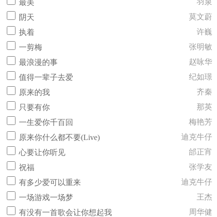
羽泉
最美
莫文蔚
阴天
许巍
执着
张明敏
一剪梅
赵咏华
最浪漫的事
纪如璟
值得一辈子去爱
齐秦
原来的我
那英
只要有你
梅艳芳
一生爱你千百回
迪克牛仔
原来你什么都不要(Live)
邰正宵
心要让你听见
张学友
祝福
迪克牛仔
有多少爱可以重来
王杰
一场游戏一场梦
周华健
有没有一首歌会让你想起我