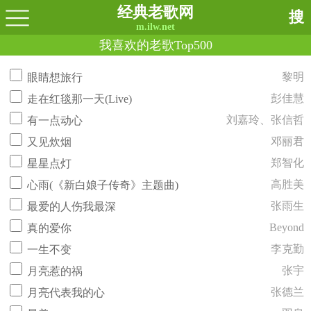
经典老歌网
搜
m.ilw.net
我喜欢的老歌Top500
黎明
眼睛想旅行
彭佳慧
走在红毯那一天(Live)
刘嘉玲、张信哲
有一点动心
邓丽君
又见炊烟
郑智化
星星点灯
高胜美
心雨(《新白娘子传奇》主题曲)
张雨生
最爱的人伤我最深
Beyond
真的爱你
李克勤
一生不变
张宇
月亮惹的祸
张德兰
月亮代表我的心