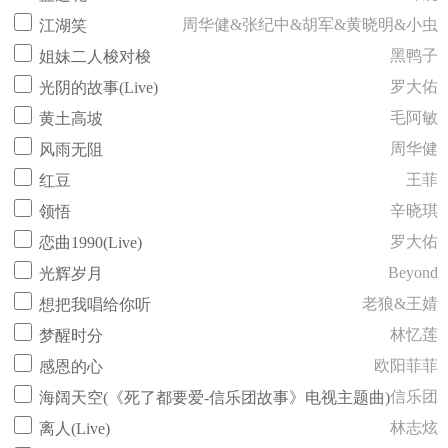
周华健&张纪中&胡军&黄晓明&小虫
江湖笑
黑鸭子
姐妹二人梭对梭
罗大佑
光阴的故事(Live)
毛阿敏
黄土高坡
周华健
风雨无阻
王菲
红豆
辛晓琪
领悟
罗大佑
恋曲1990(Live)
Beyond
光辉岁月
老狼&王婧
想把我唱给你听
林忆莲
梦醒时分
欧阳菲菲
感恩的心
信乐团
海阔天空(《死了都要爱-信乐团故事》电视主题曲)
林志炫
离人(Live)