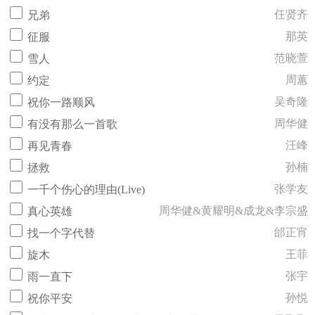
任贤齐
兄弟
那英
征服
范晓萱
雪人
周蕙
约定
吴奇隆
祝你一路顺风
周华健
有没有那么一首歌
汪峰
再见青春
孙楠
拯救
张学友
一千个伤心的理由(Live)
周华健&黄耀明&成龙&李宗盛
真心英雄
邰正宵
找一个字代替
王菲
旋木
张宇
雨一直下
孙悦
祝你平安