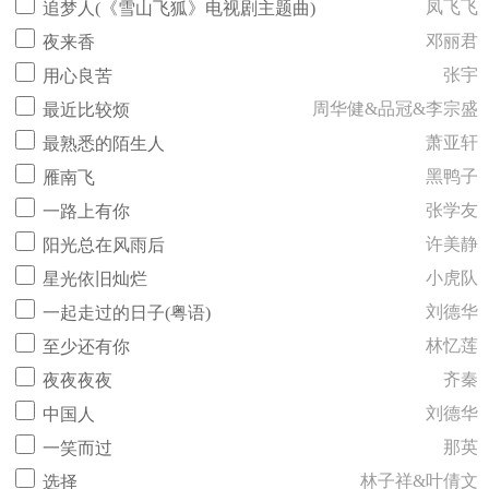
凤飞飞
追梦人(《雪山飞狐》电视剧主题曲)
邓丽君
夜来香
张宇
用心良苦
周华健&品冠&李宗盛
最近比较烦
萧亚轩
最熟悉的陌生人
黑鸭子
雁南飞
张学友
一路上有你
许美静
阳光总在风雨后
小虎队
星光依旧灿烂
刘德华
一起走过的日子(粤语)
林忆莲
至少还有你
齐秦
夜夜夜夜
刘德华
中国人
那英
一笑而过
林子祥&叶倩文
选择