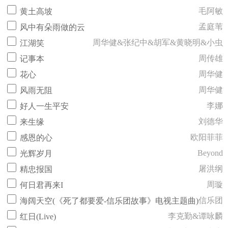
毛阿敏
黄土高坡
孟庭苇
风中有朵雨做的云
周华健&张纪中&胡军&黄晓明&小虫
江湖笑
周传雄
记事本
周华健
花心
周华健
风雨无阻
李娜
好人一生平安
刘德华
来生缘
欧阳菲菲
感恩的心
Beyond
光辉岁月
屠洪纲
精忠报国
周璇
何日君再来I
信乐团
海阔天空(《死了都要爱-信乐团故事》电视主题曲)
李克勤&谭咏麟
红日(Live)