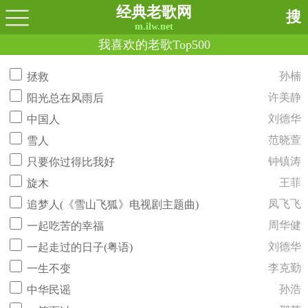
经典老歌网
搜
m.ilw.net
我喜欢的老歌Top500
孙楠
拯救
许美静
阳光总在风雨后
刘德华
中国人
范晓萱
雪人
钟镇涛
只要你过得比我好
王菲
旋木
凤飞飞
追梦人(《雪山飞狐》电视剧主题曲)
周华健
一起吃苦的幸福
刘德华
一起走过的日子(粤语)
李克勤
一生不变
孙浩
中华民谣