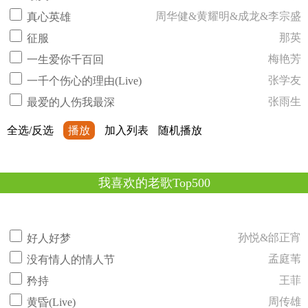
周华健&黄耀明&成龙&李宗盛
真心英雄
那英
征服
梅艳芳
一生爱你千百回
张学友
一千个伤心的理由(Live)
张雨生
最爱的人伤我最深
全选/反选
播放
加入列表
随机播放
我喜欢的老歌Top500
孙悦&邰正宵
好人好梦
孟庭苇
没有情人的情人节
王菲
矜持
周传雄
黄昏(Live)