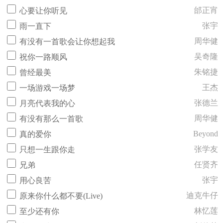
邰正宵
心要让你听见
张宇
雨一直下
周华健
有没有一首歌会让你想起我
吴奇隆
祝你一路顺风
朱铭捷
曾经最美
王杰
一场游戏一场梦
张德兰
月亮代表我的心
周华健
有没有那么一首歌
Beyond
真的爱你
张学友
只想一生跟你走
任贤齐
兄弟
张宇
用心良苦
迪克牛仔
原来你什么都不要(Live)
林忆莲
至少还有你