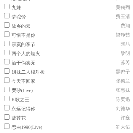
黄鹤翔
九妹
费玉清
梦驼铃
费翔
故乡的云
梁静茹
可惜不是你
陶喆
寂寞的季节
黎明
两个人的烟火
苏芮
酒干倘卖无
黑鸭子
姐妹二人梭对梭
张德兰
今天不回家
张惠妹
哭砂(Live)
陈奕迅
K歌之王
刘德华
永远记得你
许巍
蓝莲花
罗大佑
恋曲1990(Live)