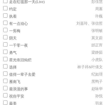
彭佳慧
走在红毯那一天(Live)
周蕙
约定
许巍
执着
刘嘉玲、张信哲
有一点动心
张明敏
一剪梅
莫文蔚
阴天
邰正宵
一千零一夜
梁静茹
勇气
小虎队
星光依旧灿烂
林子祥&叶倩文
选择
纪如璟
值得一辈子去爱
黑鸭子
雁南飞
赵咏华
最浪漫的事
孙悦
祝你平安
羽泉
最美