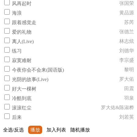
张国荣
风再起时
黄品源
海浪
苏芮
跟着感觉走
张德兰
爱的礼物
林志炫
离人(Live)
刘德华
练习
李宗盛
寂寞难耐
黎明
今夜你会不会来(国语版)
罗大佑
光阴的故事(Live)
田震
好大一棵树
羽泉
冷酷到底
罗大佑&陈淑桦
滚滚红尘
刘若英
后来
全选/反选
播放
加入列表
随机播放