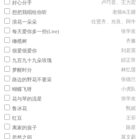
卢巧音、王力宏
好心分手
老狼&王婧
想把我唱给你听
任贤齐、光良、阿牛
浪花一朵朵
张学友
每天爱你多一些(Live)
齐豫
橄榄树
刘若英
很爱很爱你
邰正宵
九百九十九朵玫瑰
林忆莲
梦醒时分
张德兰
路边的野花不要采
小虎队
蝴蝶飞呀
张学友
花与琴的流星
甄妮
鲁冰花
王菲
红豆
陈星
离家的孩子
莫文蔚
忽然之间