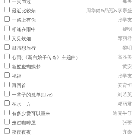
那英
一笑而过
周华健&品冠&李宗盛
最近比较烦
张学友
一路上有你
黎明
相逢在雨中
邓丽君
又见炊烟
黎明
眼睛想旅行
高胜美
心雨(《新白娘子传奇》主题曲)
黄安
新鸳鸯蝴蝶梦
张学友
祝福
姜育恒
再回首
刘若英
一辈子的孤单(Live)
邓丽君
在水一方
迪克牛仔
有多少爱可以重来
张蔷
走过咖啡屋
齐秦
夜夜夜夜