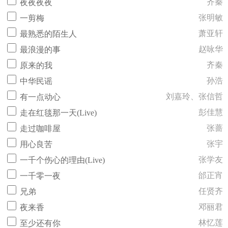
齐秦
夜夜夜夜
张明敏
一剪梅
萧亚轩
最熟悉的陌生人
赵咏华
最浪漫的事
齐秦
原来的我
孙浩
中华民谣
刘嘉玲、张信哲
有一点动心
彭佳慧
走在红毯那一天(Live)
张蔷
走过咖啡屋
张宇
用心良苦
张学友
一千个伤心的理由(Live)
邰正宵
一千零一夜
任贤齐
兄弟
邓丽君
夜来香
林忆莲
至少还有你