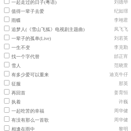
刘德华
一起走过的日子(粤语)
纪如璟
值得一辈子去爱
李翊君
雨蝶
凤飞飞
追梦人(《雪山飞狐》电视剧主题曲)
刘若英
一辈子的孤单(Live)
李克勤
一生不变
邰正宵
找一个字代替
范晓萱
雪人
迪克牛仔
有多少爱可以重来
那英
征服
姜育恒
再回首
许巍
执着
周华健
一起吃苦的幸福
周华健
有没有那么一首歌
黎明
相逢在雨中