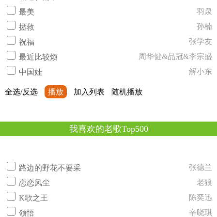
羽泉
最美
孙楠
拯救
张学友
祝福
周华健&品冠&李宗盛
最近比较烦
解小东
中国娃
全选/反选
播放
加入列表
随机播放
我喜欢的老歌Top500
张德兰
路边的野花不要采
老狼
恋恋风尘
陈奕迅
K歌之王
辛晓琪
领悟