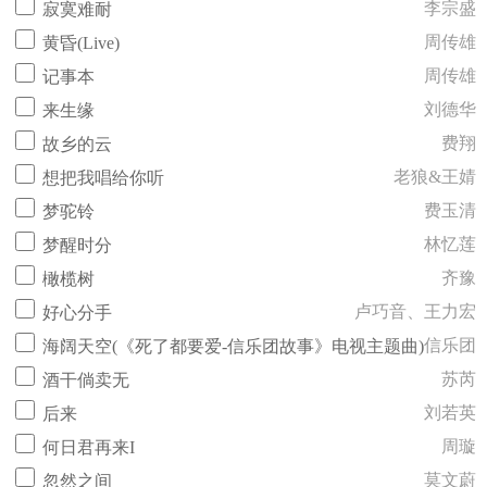
李宗盛
寂寞难耐
周传雄
黄昏(Live)
周传雄
记事本
刘德华
来生缘
费翔
故乡的云
老狼&王婧
想把我唱给你听
费玉清
梦驼铃
林忆莲
梦醒时分
齐豫
橄榄树
卢巧音、王力宏
好心分手
信乐团
海阔天空(《死了都要爱-信乐团故事》电视主题曲)
苏芮
酒干倘卖无
刘若英
后来
周璇
何日君再来I
莫文蔚
忽然之间