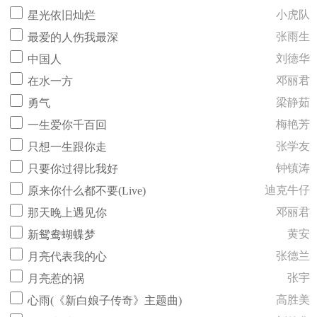
小虎队
星光依旧灿烂
张雨生
最爱的人伤我最深
刘德华
中国人
邓丽君
在水一方
梁静茹
勇气
梅艳芳
一生爱你千百回
张学友
只想一生跟你走
钟镇涛
只要你过得比我好
迪克牛仔
原来你什么都不要(Live)
邓丽君
那天晚上遇见你
黄安
新鸳鸯蝴蝶梦
张德兰
月亮代表我的心
张宇
月亮惹的祸
高胜美
心雨(《新白娘子传奇》主题曲)