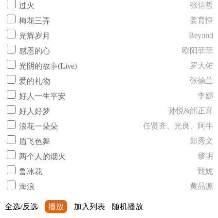
张信哲
过火
姜育恒
梅花三弄
Beyond
光辉岁月
欧阳菲菲
感恩的心
罗大佑
光阴的故事(Live)
张德兰
爱的礼物
李娜
好人一生平安
孙悦&邰正宵
好人好梦
任贤齐、光良、阿牛
浪花一朵朵
郑秀文
眉飞色舞
黎明
两个人的烟火
甄妮
鲁冰花
黄品源
海浪
全选/反选
播放
加入列表
随机播放