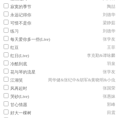
陶喆
寂寞的季节
刘德华
永远记得你
梁静茹
可惜不是你
刘德华
练习
张学友
每天爱你多一些(Live)
王菲
红豆
李克勤&谭咏麟
红日(Live)
羽泉
冷酷到底
张学友
花与琴的流星
周华健&张纪中&胡军&黄晓明&小虫
江湖笑
张国荣
风再起时
张惠妹
哭砂(Live)
郭峰
甘心情愿
田震
好大一棵树