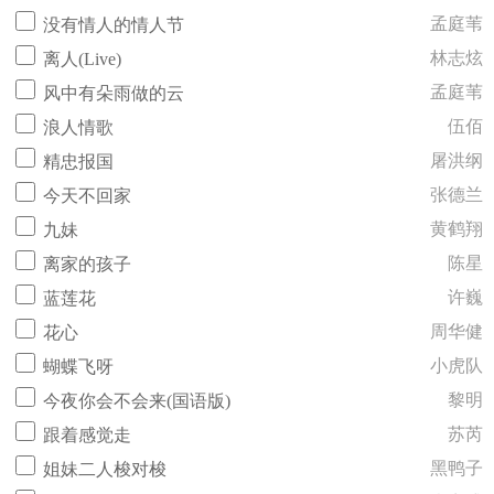
孟庭苇
没有情人的情人节
林志炫
离人(Live)
孟庭苇
风中有朵雨做的云
伍佰
浪人情歌
屠洪纲
精忠报国
张德兰
今天不回家
黄鹤翔
九妹
陈星
离家的孩子
许巍
蓝莲花
周华健
花心
小虎队
蝴蝶飞呀
黎明
今夜你会不会来(国语版)
苏芮
跟着感觉走
黑鸭子
姐妹二人梭对梭