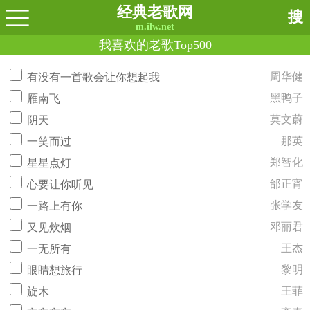
经典老歌网
搜
m.ilw.net
我喜欢的老歌Top500
周华健
有没有一首歌会让你想起我
黑鸭子
雁南飞
莫文蔚
阴天
那英
一笑而过
郑智化
星星点灯
邰正宵
心要让你听见
张学友
一路上有你
邓丽君
又见炊烟
王杰
一无所有
黎明
眼睛想旅行
王菲
旋木