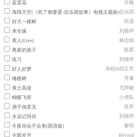
许巍
蓝莲花
信乐团
海阔天空(《死了都要爱-信乐团故事》电视主题曲)
田震
好大一棵树
刘德华
来生缘
林志炫
离人(Live)
陈星
离家的孩子
刘德华
练习
孙悦&邰正宵
好人好梦
齐豫
橄榄树
毛阿敏
黄土高坡
小虎队
蝴蝶飞呀
苏芮
酒干倘卖无
刘德华
永远记得你
黎明
今夜你会不会来(国语版)
Beyond
光辉岁月