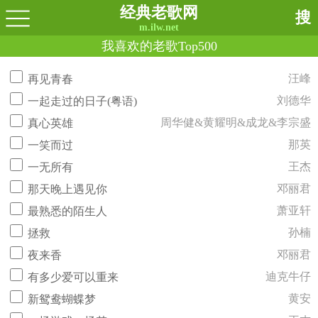
经典老歌网
搜
m.ilw.net
我喜欢的老歌Top500
汪峰
再见青春
刘德华
一起走过的日子(粤语)
周华健&黄耀明&成龙&李宗盛
真心英雄
那英
一笑而过
王杰
一无所有
邓丽君
那天晚上遇见你
萧亚轩
最熟悉的陌生人
孙楠
拯救
邓丽君
夜来香
迪克牛仔
有多少爱可以重来
黄安
新鸳鸯蝴蝶梦