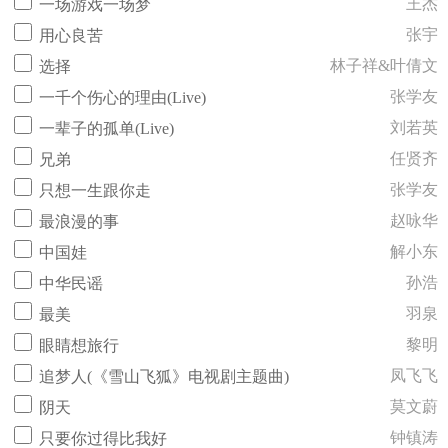
王杰
一场游戏一场梦
张宇
用心良苦
林子祥&叶倩文
选择
张学友
一千个伤心的理由(Live)
刘若英
一辈子的孤单(Live)
任贤齐
兄弟
张学友
只想一生跟你走
赵咏华
最浪漫的事
解小东
中国娃
孙浩
中华民谣
羽泉
最美
黎明
眼睛想旅行
凤飞飞
追梦人(《雪山飞狐》电视剧主题曲)
莫文蔚
阴天
钟镇涛
只要你过得比我好