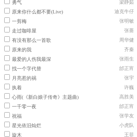
梁静茹
勇气
迪克牛仔
原来你什么都不要(Live)
张明敏
一剪梅
张蔷
走过咖啡屋
周华健
有没有那么一首歌
齐秦
原来的我
张雨生
最爱的人伤我最深
邰正宵
找一个字代替
张宇
月亮惹的祸
许巍
执着
高胜美
心雨(《新白娘子传奇》主题曲)
邰正宵
一千零一夜
张学友
祝福
小虎队
星光依旧灿烂
王菲
旋木