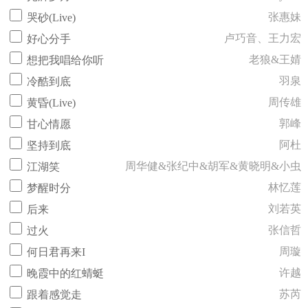
张惠妹
哭砂(Live)
卢巧音、王力宏
好心分手
老狼&王婧
想把我唱给你听
羽泉
冷酷到底
周传雄
黄昏(Live)
郭峰
甘心情愿
阿杜
坚持到底
周华健&张纪中&胡军&黄晓明&小虫
江湖笑
林忆莲
梦醒时分
刘若英
后来
张信哲
过火
周璇
何日君再来I
许越
晚霞中的红蜻蜓
苏芮
跟着感觉走