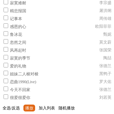
李宗盛
寂寞难耐
屠洪纲
精忠报国
周传雄
记事本
欧阳菲菲
感恩的心
甄妮
鲁冰花
莫文蔚
忽然之间
张国荣
风再起时
陶喆
寂寞的季节
张德兰
爱的礼物
黑鸭子
姐妹二人梭对梭
罗大佑
恋曲1990(Live)
张德兰
今天不回家
刘若英
很爱很爱你
全选/反选
播放
加入列表
随机播放