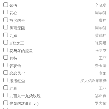
辛晓琪
领悟
周华健
花心
费翔
故乡的云
周华健
风雨无阻
黄鹤翔
九妹
陈奕迅
K歌之王
张学友
花与琴的流星
王菲
矜持
费玉清
梦驼铃
老狼
恋恋风尘
罗大佑&陈淑桦
滚滚红尘
王菲
红豆
邰正宵
九百九十九朵玫瑰
罗大佑
光阴的故事(Live)