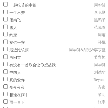
周华健
一起吃苦的幸福
李克勤
一生不变
黑鸭子
雁南飞
范晓萱
雪人
周蕙
约定
孙悦
祝你平安
周华健&品冠&李宗盛
最近比较烦
姜育恒
再回首
周华健
有没有一首歌会让你想起我
刘德华
中国人
Beyond
真的爱你
齐秦
夜夜夜夜
黎明
相逢在雨中
张宇
雨一直下