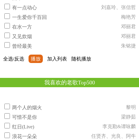
刘嘉玲、张信哲
有一点动心
梅艳芳
一生爱你千百回
邓丽君
在水一方
邓丽君
又见炊烟
朱铭捷
曾经最美
全选/反选
播放
加入列表
随机播放
我喜欢的老歌Top500
黎明
两个人的烟火
梁静茹
可惜不是你
李克勤&谭咏麟
红日(Live)
任贤齐、光良、阿牛
浪花一朵朵