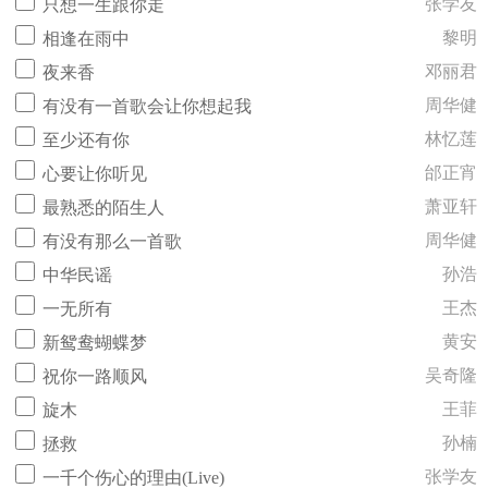
张学友
只想一生跟你走
黎明
相逢在雨中
邓丽君
夜来香
周华健
有没有一首歌会让你想起我
林忆莲
至少还有你
邰正宵
心要让你听见
萧亚轩
最熟悉的陌生人
周华健
有没有那么一首歌
孙浩
中华民谣
王杰
一无所有
黄安
新鸳鸯蝴蝶梦
吴奇隆
祝你一路顺风
王菲
旋木
孙楠
拯救
张学友
一千个伤心的理由(Live)