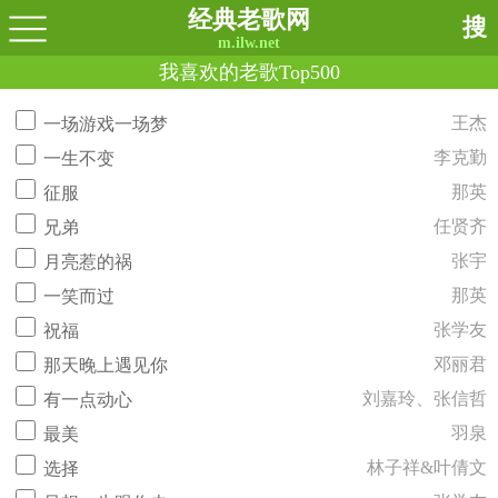
经典老歌网
搜
m.ilw.net
我喜欢的老歌Top500
王杰
一场游戏一场梦
李克勤
一生不变
那英
征服
任贤齐
兄弟
张宇
月亮惹的祸
那英
一笑而过
张学友
祝福
邓丽君
那天晚上遇见你
刘嘉玲、张信哲
有一点动心
羽泉
最美
林子祥&叶倩文
选择