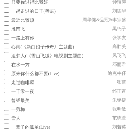
钟镇涛
只要你过得比我好
刘德华
一起走过的日子(粤语)
周华健&品冠&李宗盛
最近比较烦
黑鸭子
雁南飞
张学友
一路上有你
高胜美
心雨(《新白娘子传奇》主题曲)
凤飞飞
追梦人(《雪山飞狐》电视剧主题曲)
邓丽君
在水一方
迪克牛仔
原来你什么都不要(Live)
张蔷
走过咖啡屋
邰正宵
一千零一夜
朱铭捷
曾经最美
张明敏
一剪梅
范晓萱
雪人
刘若英
一辈子的孤单(Live)