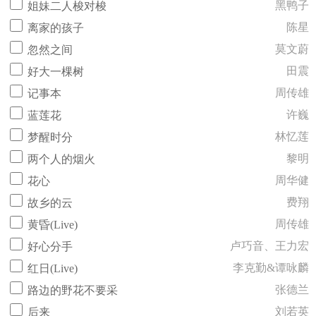
黑鸭子
姐妹二人梭对梭
陈星
离家的孩子
莫文蔚
忽然之间
田震
好大一棵树
周传雄
记事本
许巍
蓝莲花
林忆莲
梦醒时分
黎明
两个人的烟火
周华健
花心
费翔
故乡的云
周传雄
黄昏(Live)
卢巧音、王力宏
好心分手
李克勤&谭咏麟
红日(Live)
张德兰
路边的野花不要采
刘若英
后来