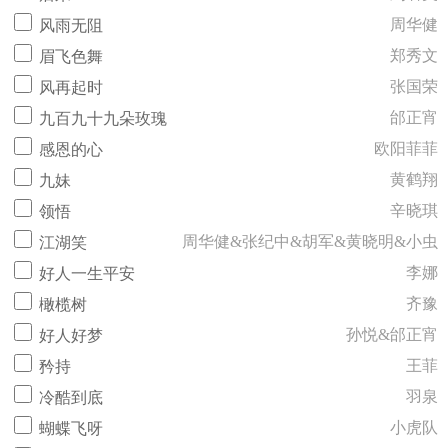
周华健
风雨无阻
郑秀文
眉飞色舞
张国荣
风再起时
邰正宵
九百九十九朵玫瑰
欧阳菲菲
感恩的心
黄鹤翔
九妹
辛晓琪
领悟
周华健&张纪中&胡军&黄晓明&小虫
江湖笑
李娜
好人一生平安
齐豫
橄榄树
孙悦&邰正宵
好人好梦
王菲
矜持
羽泉
冷酷到底
小虎队
蝴蝶飞呀