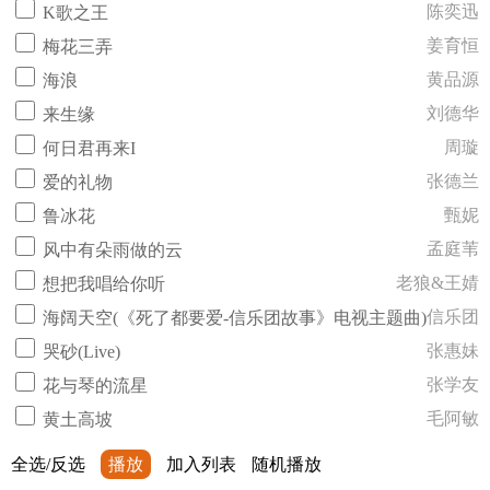
陈奕迅
K歌之王
姜育恒
梅花三弄
黄品源
海浪
刘德华
来生缘
周璇
何日君再来I
张德兰
爱的礼物
甄妮
鲁冰花
孟庭苇
风中有朵雨做的云
老狼&王婧
想把我唱给你听
信乐团
海阔天空(《死了都要爱-信乐团故事》电视主题曲)
张惠妹
哭砂(Live)
张学友
花与琴的流星
毛阿敏
黄土高坡
全选/反选
播放
加入列表
随机播放