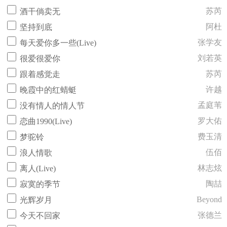
苏芮
酒干倘卖无
阿杜
坚持到底
张学友
每天爱你多一些(Live)
刘若英
很爱很爱你
苏芮
跟着感觉走
许越
晚霞中的红蜻蜓
孟庭苇
没有情人的情人节
罗大佑
恋曲1990(Live)
费玉清
梦驼铃
伍佰
浪人情歌
林志炫
离人(Live)
陶喆
寂寞的季节
Beyond
光辉岁月
张德兰
今天不回家