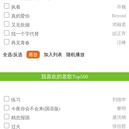
许巍
执着
Beyond
真的爱你
邓丽君
又见炊烟
邰正宵
找一个字代替
汪峰
再见青春
全选/反选
播放
加入列表
随机播放
我喜欢的老歌Top500
刘德华
练习
黎明
今夜你会不会来(国语版)
屠洪纲
精忠报国
张信哲
过火