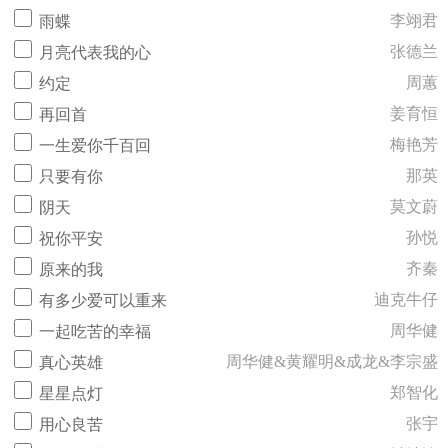
李翊君
雨蝶
张德兰
月亮代表我的心
周蕙
约定
姜育恒
再回首
梅艳芳
一生爱你千百回
那英
只要有你
莫文蔚
阴天
孙悦
祝你平安
齐秦
原来的我
迪克牛仔
有多少爱可以重来
周华健
一起吃苦的幸福
周华健&黄耀明&成龙&李宗盛
真心英雄
郑智化
星星点灯
张宇
用心良苦